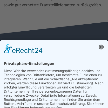
sowie gut vernetzte Ersatzteillieferanten zurückgreifen.
Kontakt
Impressum
Datenschutz
Cookie-Einstellungen
Aufzugbau Dresden
Geschäftsbetrieb der Aufzugsverbund Deutschland
GmbH & Co. KG
Heilbronner Straße 16
01189 Dresden